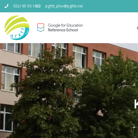
032/ 95 50 18
pghtt_plov@pghtt.net