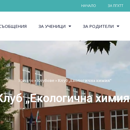
НАЧАЛО
ЗА ПГХТТ
СЪОБЩЕНИЯ
ЗА УЧЕНИЦИ
ЗА РОДИТЕЛИ
Начало
»
Клубове
»
Kлуб „Екологична химия“
Kлуб „Екологична химия