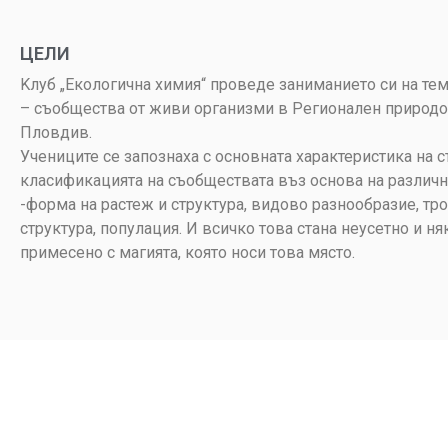
ЦЕЛИ
Kлуб „Екологична химия“ проведе заниманието си на те
– съобщества от живи организми в Регионален природ
Пловдив.
Учениците се запознаха с основната характеристика на 
класификацията на съобществата въз основа на различ
-форма на растеж и структура, видово разнообразие, тр
структура, популация. И всичко това стана неусетно и ня
примесено с магията, която носи това място.