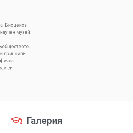
ма: Биоценоз
онаучен музей
съобществото,
ни принципи
офична
как си
Галерия