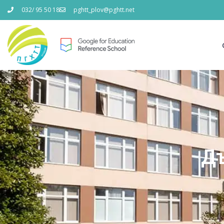
032/ 95 50 18
pghtt_plov@pghtt.net
Дъ