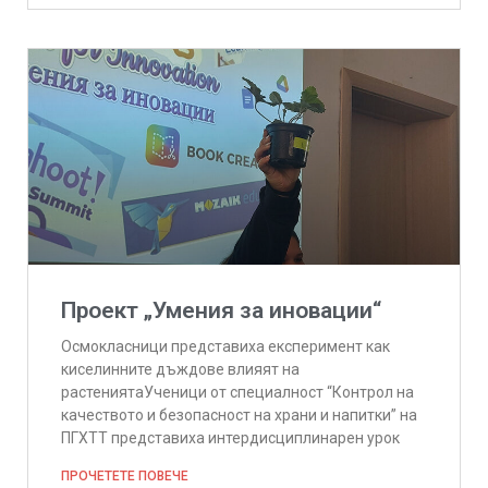
Проект „Умения за иновации“
Осмокласници представиха експеримент как
киселинните дъждове влияят на
растениятаУченици от специалност “Контрол на
качеството и безопасност на храни и напитки” на
ПГХТТ представиха интердисциплинарен урок
ПРОЧЕТЕТЕ ПОВЕЧЕ