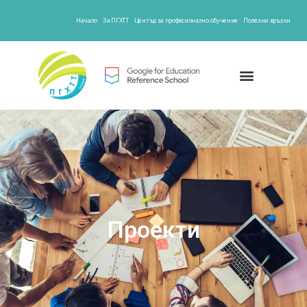
Начало
За ПГХТТ
Център за професионално обучение
Полезни връзки
Проекти