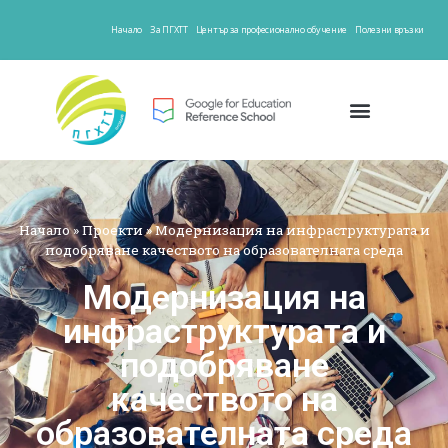
Начало
За ПГХТТ
Център за професионално обучение
Полезни връзки
Начало
»
Проекти
»
Модернизация на инфраструктурата и
подобряване качеството на образователната среда
Модернизация на
инфраструктурата и
подобряване
качеството на
образователната среда