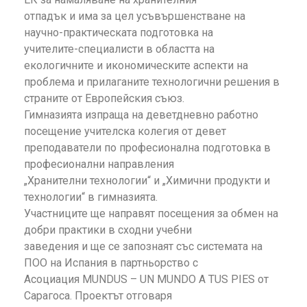
отпадък и има за цел усъвършенстване на
научно-практическата подготовка на
учителите-специалисти в областта на
екологичните и икономическите аспекти на
проблема и прилаганите технологични решения в
страните от Европейския съюз.
Гимназията изпраща на деветдневно работно
посещение учителска колегия от девет
преподаватели по професионална подготовка в
професионални направления
„Хранителни технологии“ и „Химични продукти и
технологии“ в гимназията.
Участниците ще направят посещения за обмен на
добри практики в сходни учебни
заведения и ще се запознаят със системата на
ПОО на Испания в партньорство с
Асоциация MUNDUS – UN MUNDO A TUS PIES от
Сарагоса. Проектът отговаря