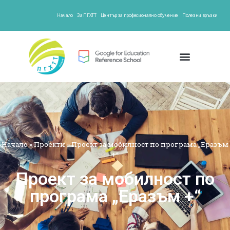
Начало
За ПГХТТ
Център за професионално обучение
Полезни връзки
Начало
»
Проекти
»
Проект за мобилност по програма „Еразъм
+“
Проект за мобилност по
програма „Еразъм +“