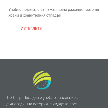
Учебно помагало за намаляване разхищението на
храни и хранителния отпадък
ИЗТЕГЛЕТЕ
ПГХТТ гр. Пловдив е учебно заведение с
дългогодишна история, създадено през