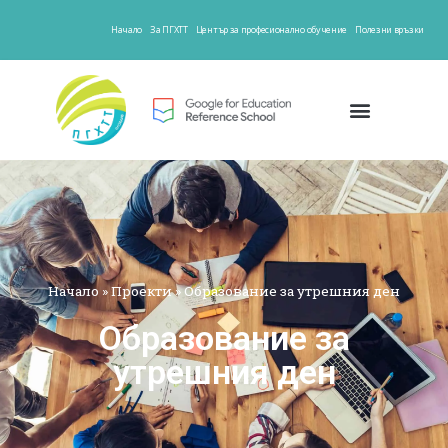
Начало
За ПГХТТ
Център за професионално обучение
Полезни връзки
Начало
»
Проекти
»
Образование за утрешния ден
Образование за
утрешния ден