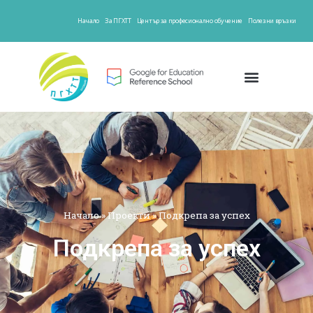
Начало
За ПГХТТ
Център за професионално обучение
Полезни връзки
Начало
»
Проекти
»
Подкрепа за успех
Подкрепа за успех