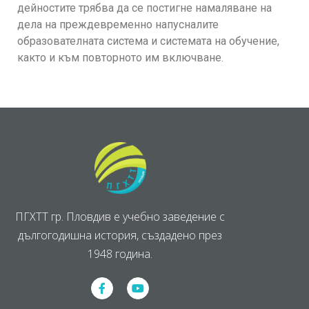
дейностите трябва да се постигне намаляване на
дела на преждевременно напусналите
образователната система и системата на обучение,
както и към повторното им включване.
ПГХТТ гр. Пловдив е учебно заведение с
дългогодишна история, създадено през
1948 година.