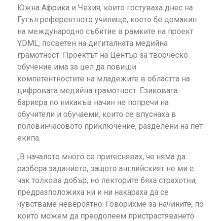
Южна Африка и Чехия, които гостуваха днес на
Гугъл референтното училище, което бе домакин
на международно събитие в рамките на проект
YDML, посветен на дигиталната медийна
грамотност. Проектът на Център за творческо
обучение има за цел да повиши
компетентностите на младежите в областта на
цифровата медийна грамотност. Езиковата
бариера по никакъв начин не попречи на
обучители и обучаеми, които се впуснаха в
половинчасовото приключение, разделени на пет
екипа.
„В началото много се притеснявах, че няма да
разбера заданието, защото английският не ми е
чак толкова добър, но лекторите бяха страхотни,
предразположиха ни и ни накараха да се
чувстваме невероятно. Говорихме за начините, по
които можем да преодолеем пристрастяването