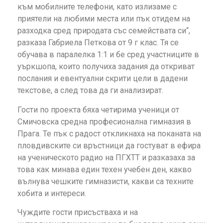
към мобилните телефони, като излизаме с
приятели на любими места или пък отидем на
разходка сред природата със семействата си“,
разказа Габриела Петкова от 9 г клас. Тя се
обучава в паралелка 1:1 и бе сред участниците в
уъркшопа, които получиха задания да откриват
послания и евентуални скрити цели в дадени
текстове, а след това да ги анализират.
Гости по проекта бяха четирима ученици от
Смичовска средна професионална гимназия в
Прага. Те пък с радост откликнаха на поканата на
пловдивските си връстници да гостуват в ефира
на ученическото радио на ПГХТТ и разказаха за
това как минава един техен учебен ден, какво
вълнува чешките гимназисти, какви са техните
хобита и интереси.
Чуждите гости присъстваха и на