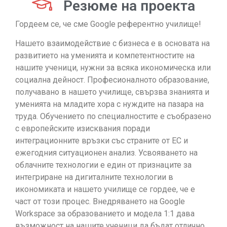
Резюме на проекта
Гордеем се, че сме Google референтно училище!
Нашето взаимодействие с бизнеса е в основата на
развитието на уменията и компетентностите на
нашите ученици, нужни за всяка икономическа или
социална дейност. Професионалното образование,
получавано в нашето училище, свързва знанията и
уменията на младите хора с нуждите на пазара на
труда. Обучението по специалностите е съобразено
с европейските изисквания поради
интеграционните връзки със страните от ЕС и
ежегодния ситуационен анализ. Усвояването на
облачните технологии е един от признаците за
интегриране на дигиталните технологии в
икономиката и нашето училище се гордее, че е
част от този процес. Внедряването на Google
Workspace за образованието и модела 1:1 дава
възможност на нашите ученици да бъдат отлично