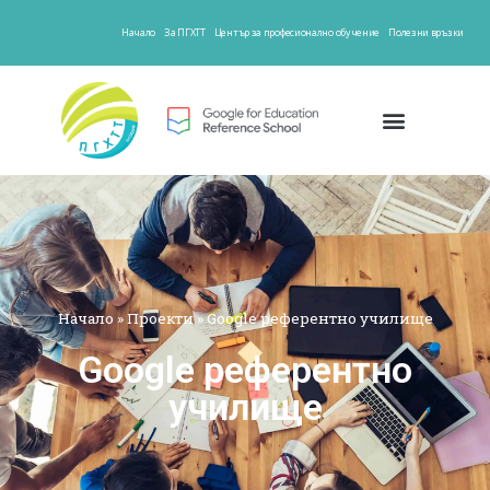
Начало
За ПГХТТ
Център за професионално обучение
Полезни връзки
Начало
»
Проекти
»
Google референтно училище
Google референтно
училище