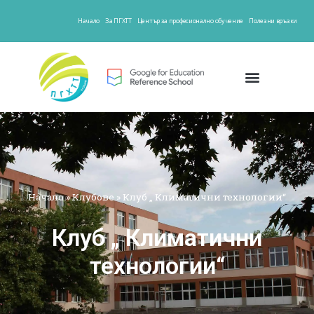
Начало
За ПГХТТ
Център за професионално обучение
Полезни връзки
Начало
»
Клубове
»
Клуб „ Климатични технологии“
Клуб „ Климатични
технологии“