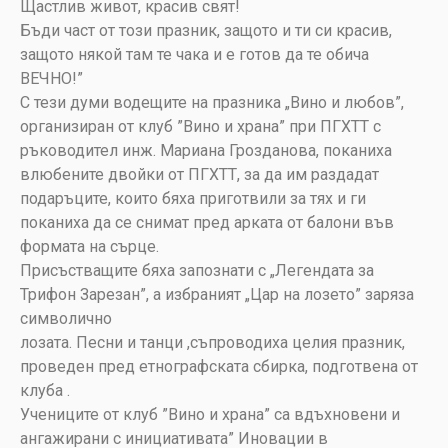
Щастлив живот, красив свят!
Бъди част от този празник, защото и ти си красив,
защото някой там те чака и е готов да те обича
ВЕЧНО!”
С тези думи водещите на празника „Вино и любов”,
организиран от клуб ”Вино и храна” при ПГХТТ с
ръководител инж. Мариана Грозданова, поканиха
влюбените двойки от ПГХТТ, за да им раздадат
подаръците, които бяха приготвили за тях и ги
поканиха да се снимат пред арката от балони във
формата на сърце.
Присъстващите бяха запознати с „Легендата за
Трифон Зарезан”, а избраният „Цар на лозето” заряза
символично
лозата. Песни и танци ,съпроводиха целия празник,
проведен пред етнографската сбирка, подготвена от
клуба .
Учениците от клуб ”Вино и храна” са вдъхновени и
ангажирани с инициативата” Иновации в