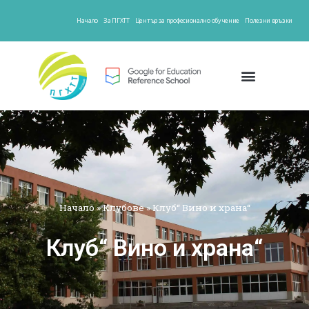
Начало
За ПГХТТ
Център за професионално обучение
Полезни връзки
Начало
»
Клубове
»
Клуб“ Вино и храна“
Клуб“ Вино и храна“