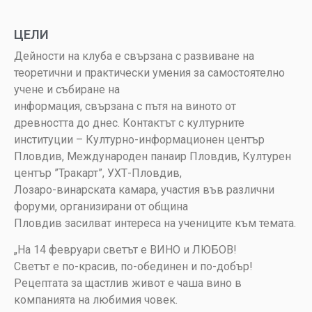
ЦЕЛИ
Дейности на клуба е свързана с развиване на
теоретични и практически умения за самостоятелно
учене и събиране на
информация, свързана с пътя на виното от
древността до днес. Контактът с културните
институции – Културно-информационен център
Пловдив, Международен панаир Пловдив, Културен
център ”Тракарт”, УХТ-Пловдив,
Лозаро-винарската камара, участия във различни
форуми, организирани от община
Пловдив засилват интереса на учениците към темата.
„На 14 февруари светът е ВИНО и ЛЮБОВ!
Светът е по-красив, по-обединен и по-добър!
Рецептата за щастлив живот е чаша вино в
компанията на любимия човек.