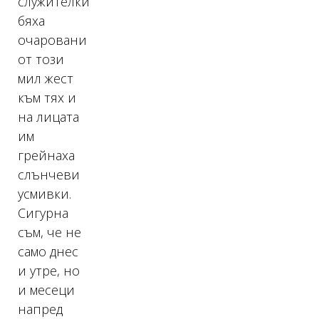
служителки
бяха
очаровани
от този
мил жест
към тях и
на лицата
им
грейнаха
слънчеви
усмивки.
Сигурна
съм, че не
само днес
и утре, но
и месеци
напред