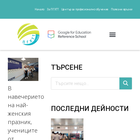
Начало
За ПГХТТ
Център за професионално обучение
Полезни връзки
ТЪРСЕНЕ
В
навечерието
на най-
ПОСЛЕДНИ ДЕЙНОСТИ
женския
празник,
учениците
от