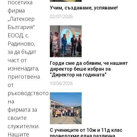
посетиха
Учим, създаваме, успяваме!
фирма
02/07/2026
„Латекоер
България“
ЕООД, с.
Радиново,
за да бъдат
част от
Горди сме да обявим, че нашият
изненадата,
директор беше избран за
“Директор на годината“
приготвена
10/06/2026
от
ръководството
на
фирмата за
своите
служителки.
С учениците от 10ж и 11д клас
Нашите
проведохме една различна