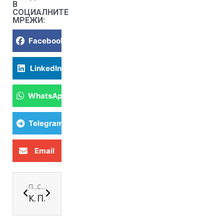
В
СОЦИАЛНИТЕ
МРЕЖИ:
Facebook
LinkedIn
WhatsApp
Telegram
Email
ПРЕДИШНА
СЛЕДВАЩА
Клуб „Клио“
Програма „Еразъм+“ на ЕС