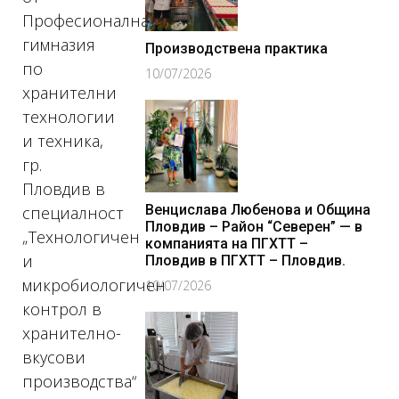
Професионална
гимназия
Производствена практика
по
10/07/2026
хранителни
технологии
и техника,
гр.
Пловдив в
Венцислава Любенова и Община
специалност
Пловдив – Район “Северен” — в
„Технологичен
компанията на ПГХТТ –
и
Пловдив в ПГХТТ – Пловдив.
микробиологичен
10/07/2026
контрол в
хранително-
вкусови
производства“