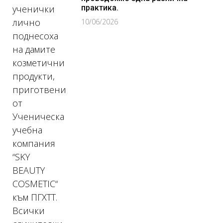
ученички
практика.
лично
10/06/2026
поднесоха
на дамите
козметични
продукти,
приготвени
от
Ученическа
учебна
компания
“SKY
BEAUTY
COSMETIC“
към ПГХТТ.
Всички