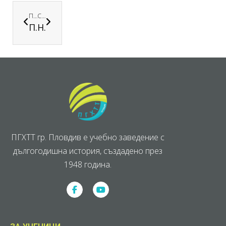
ПРЕДИШНА
СЛЕДВАЩА
Пловдив отбеляза Международния ден на хората с редки болести
На 14 март отбелязваме Деня на числото π – символ на безкрайността и красотата на математиката.
ПГХТТ гр. Пловдив е учебно заведение с
дългогодишна история, създадено през
1948 година.