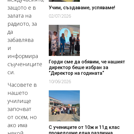
защото е в
Учим, създаваме, успяваме!
залата на
02/07/2026
радиото, за
да
забавлява
и
информира
Горди сме да обявим, че нашият
съучениците
директор беше избран за
си.
“Директор на годината“
10/06/2026
Часовете в
нашето
училище
започват
от осем, но
ако има
С учениците от 10ж и 11д клас
някой
проведохме една различна