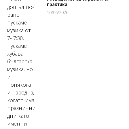
практика.
дошъл по-
10/06/2026
рано
пускаме
музика от
7- 7:30,
пускаме
хубава
българска
музика, но
и
понякога
и народна,
когато има
празнични
дни като
именни