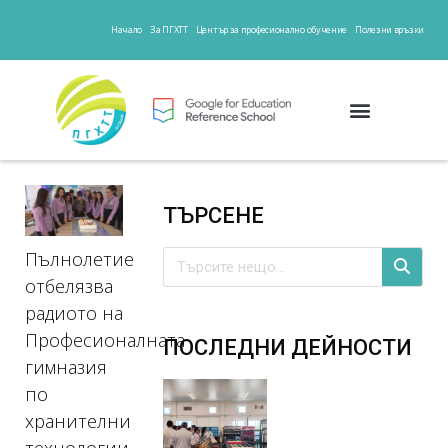
Начало
За ПГХТТ
Център за професионално обучение
Полезни връзки
ТЪРСЕНЕ
Пълнолетие
отбелязва
радиото на
Професионалната
ПОСЛЕДНИ ДЕЙНОСТИ
гимназия
по
хранителни