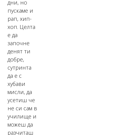
дни, но
пускаме и
рап, хип-
хоп. Целта
е да
започне
денят ти
добре,
сутринта
да е с
хубави
мисли, да
усетиш че
не си сам в
училище и
можеш да
разчиташ