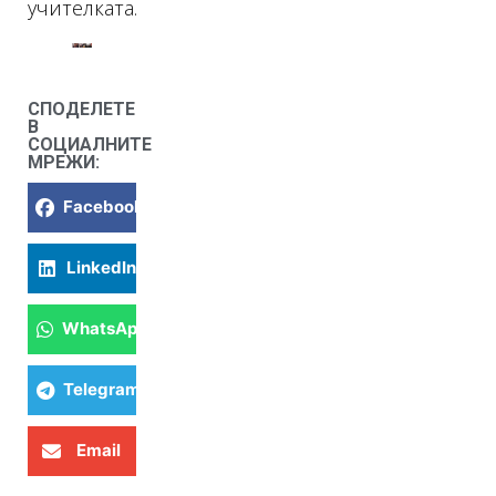
учителката.
СПОДЕЛЕТЕ
В
СОЦИАЛНИТЕ
МРЕЖИ:
Facebook
LinkedIn
WhatsApp
Telegram
Email