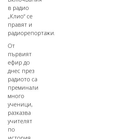
в радио
„Клио“ се
правят и
радиорепортажи.
От
първият
ефир до
днес през
радиото са
преминали
много
ученици,
разказва
учителят
по
история