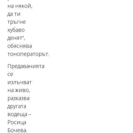
на някой,
да ти
тръгне
хубаво
денят“,
обяснява
тоноператорът.
Предаванията
се
излъчват
на живо,
разказва
другата
водеща –
Росица
Бочева.