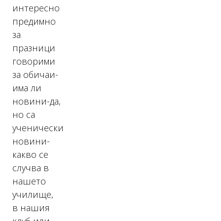
интересно
предимно
за
празници
говорими
за обичаи-
има ли
новини-да,
но са
ученически
новини-
какво се
случва в
нашето
училище,
в нашия
клуб или