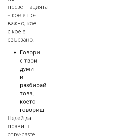
презентацията
– кое е по-
важно, кое
с кое е
свързано.
Говори
с твои
думи
и
разбирай
това,
което
говориш
Недей да
правиш
copy-paste.