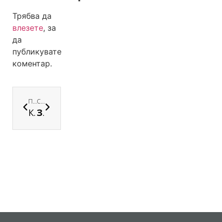
Трябва да
влезете
, за
да
публикувате
коментар.
ПРЕДИШНА
СЛЕДВАЩА
Как да уча с цел
Защо да избереш ПГХТТ за детето си