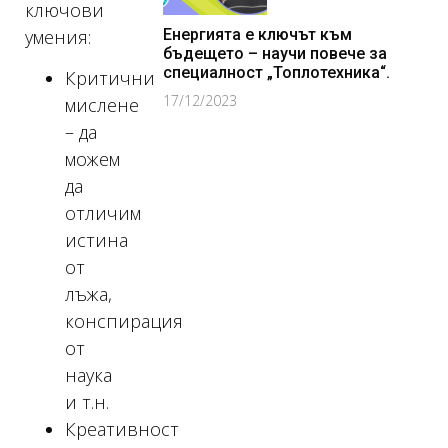
ключови
Енергията е ключът към
умения:
бъдещето – научи повече за
специалност „Топлотехника“.
Критични
17/12/2023
мислене
– да
можем
да
отличим
истина
от
лъжа,
конспирация
от
наука
и т.н.
Креативност