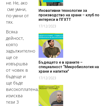
не. Не, ако
сме умни,
Иновативни технологии за
по-умни от
производство на храни – клуб по
интереси в ПГХТТ
тях.
17/12/2023
Всяка
дейност,
която
задължително
ще се
Бъдещето е в храните –
извършва
специалност “Микробиология на
от човек в
храни и напитки”
бъдеще и
17/12/2023
ще бъде
високоплатена,
изисква
тези 3