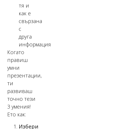
тя и
как е
свързана
с
друга
информация
Когато
правиш
умни
презентации,
ти
развиваш
точно тези
3 умения!
Ето как:
Избери