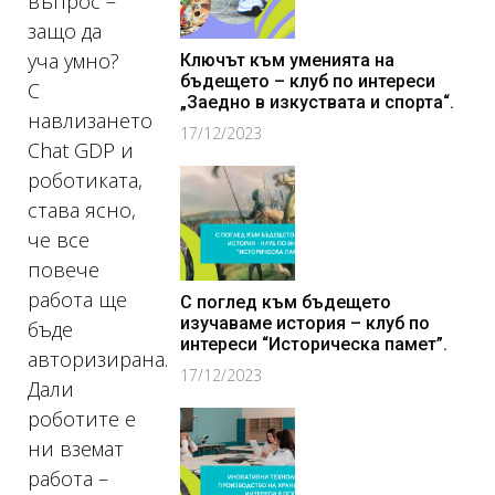
въпрос –
защо да
уча умно?
Ключът към уменията на
бъдещето – клуб по интереси
С
„Заедно в изкуствата и спорта“.
навлизането
17/12/2023
Chat GDP и
роботиката,
става ясно,
че все
повече
работа ще
С поглед към бъдещето
изучаваме история – клуб по
бъде
интереси “Историческа памет”.
авторизирана.
17/12/2023
Дали
роботите е
ни вземат
работа –