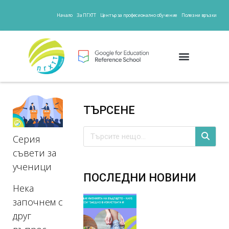
Начало
За ПГХТТ
Център за професионално обучение
Полезни връзки
ТЪРСЕНЕ
Серия
съвети за
ученици
ПОСЛЕДНИ НОВИНИ
Нека
започнем с
друг