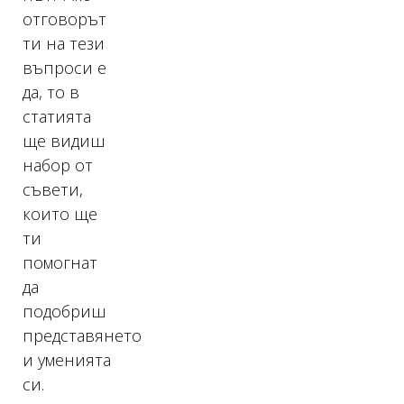
отговорът
ти на тези
въпроси е
да, то в
статията
ще видиш
набор от
съвети,
които ще
ти
помогнат
да
подобриш
представянето
и уменията
си.