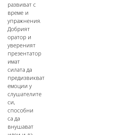
развиват с
време и
упражнения.
Добрият
оратор и
увереният
презентатор
имат
силата да
предизвикват
емоции у
слушателите
си,
способни
са да
внушават
идеи и да