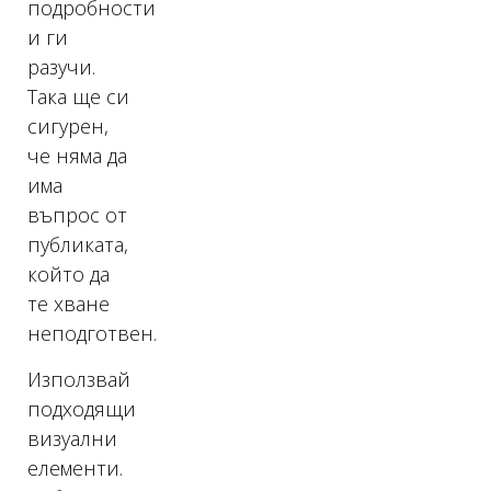
подробности
и ги
разучи.
Така ще си
сигурен,
че няма да
има
въпрос от
публиката,
който да
те хване
неподготвен.
Използвай
подходящи
визуални
елементи.