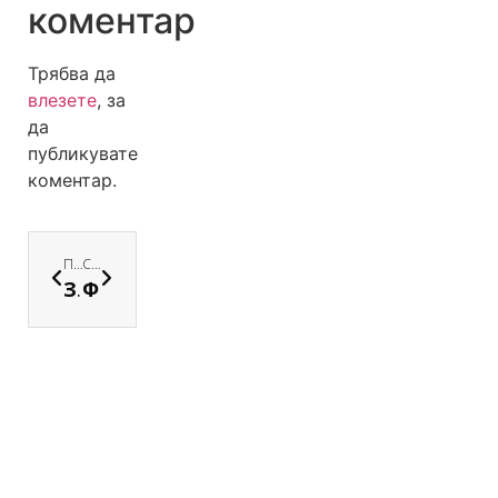
коментар
Трябва да
влезете
, за
да
публикувате
коментар.
ПРЕДИШНА
СЛЕДВАЩА
Защо да избереш ПГХТТ за детето си
Фокусираното учене – как и защо ти помага