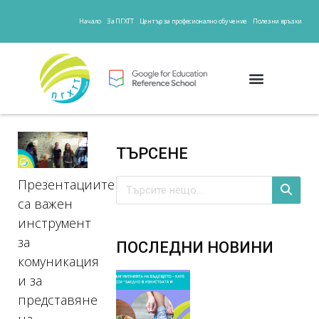
Начало
За ПГХТТ
Център за професионално обучение
Полезни връзки
ТЪРСЕНЕ
Презентациите
са важен
инструмент
за
ПОСЛЕДНИ НОВИНИ
комуникация
и за
представяне