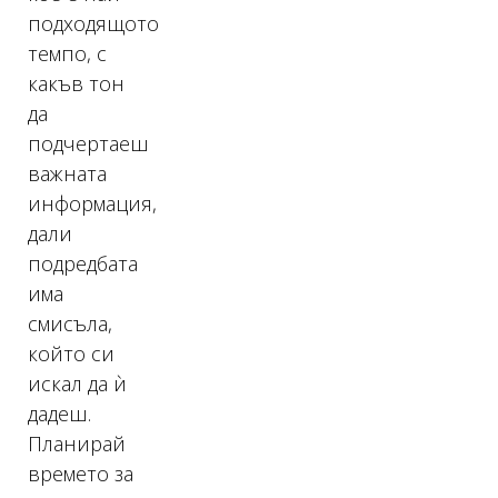
подходящото
темпо, с
какъв тон
да
подчертаеш
важната
информация,
дали
подредбата
има
смисъла,
който си
искал да ѝ
дадеш.
Планирай
времето за