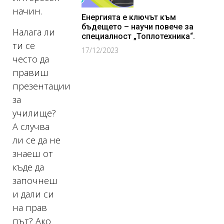
начин.
Енергията е ключът към
бъдещето – научи повече за
Налага ли
специалност „Топлотехника“.
ти се
17/12/2023
често да
правиш
презентации
за
училище?
А случва
ли се да не
знаеш от
къде да
започнеш
и дали си
на прав
път? Ако