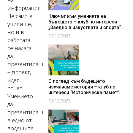
на
информация.
Не само в
Ключът към уменията на
бъдещето – клуб по интереси
училище,
„Заедно в изкуствата и спорта“.
но и в
17/12/2023
работата
се налага
да
презентираш
– проект,
идея,
С поглед към бъдещето
изучаваме история – клуб по
отчет.
интереси “Историческа памет”.
Умението
17/12/2023
да
презентираш
е едно от
водещите