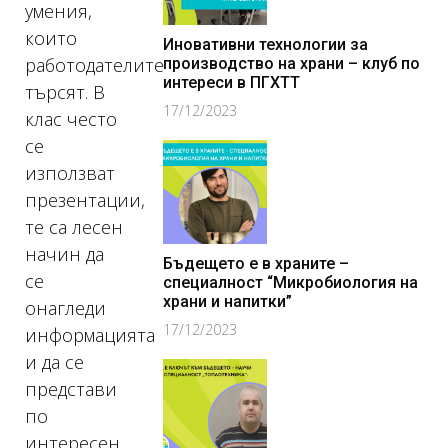
умения,
които
Иновативни технологии за
работодателите
производство на храни – клуб по
интереси в ПГХТТ
търсят. В
17/12/2023
клас често
се
използват
презентации,
те са лесен
начин да
Бъдещето е в храните –
се
специалност “Микробиология на
храни и напитки”
онагледи
17/12/2023
информацията
и да се
представи
по
интересен