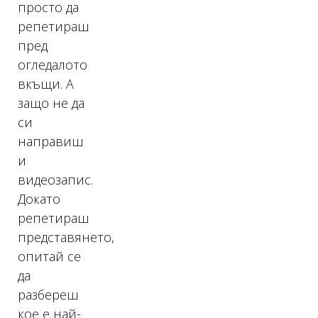
просто да
репетираш
пред
огледалото
вкъщи. А
защо не да
си
направиш
и
видеозапис.
Докато
репетираш
представянето,
опитай се
да
разбереш
кое е най-