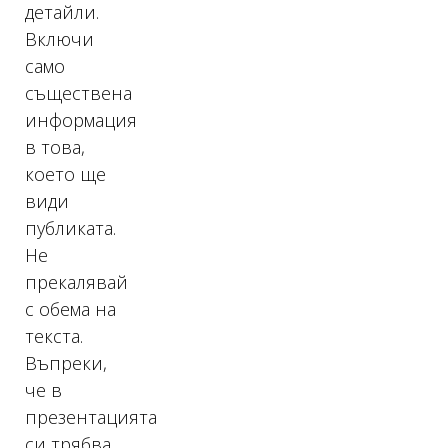
детайли.
Включи
само
съществена
информация
в това,
което ще
види
публиката.
Не
прекалявай
с обема на
текста.
Въпреки,
че в
презентацията
си трябва