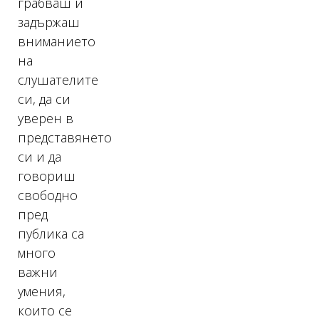
грабваш и
задържаш
вниманието
на
слушателите
си, да си
уверен в
представянето
си и да
говориш
свободно
пред
публика са
много
важни
умения,
които се