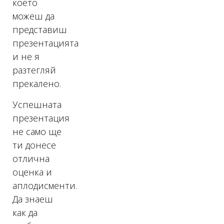
което
можеш да
представиш
презентацията
и не я
разтегляй
прекалено.
Успешната
презентация
не само ще
ти донесе
отлична
оценка и
аплодисменти.
Да знаеш
как да