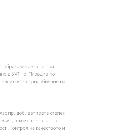
т образованието си при
е в УХТ, гр. Пловдив по
и напитки” за придобиване на
лас придобиват трета степен
сия „Техник-технолог по
ост „Контрол на качеството и