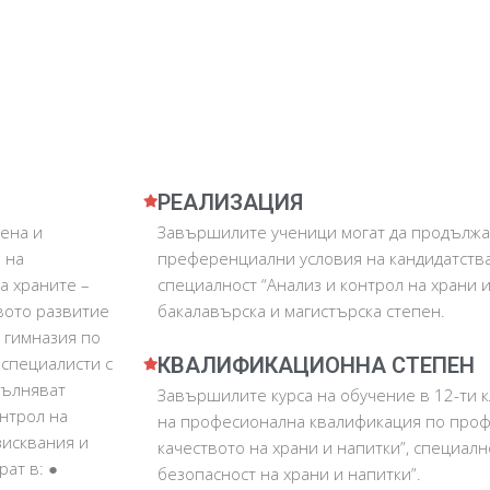
РЕАЛИЗАЦИЯ
вена и
Завършилите ученици могат да продължа
 на
преференциални условия на кандидатстван
а храните –
специалност “Анализ и контрол на храни 
вото развитие
бакалавърска и магистърска степен.
 гимназия по
 специалисти с
КВАЛИФИКАЦИОННА СТЕПЕН
пълняват
Завършилите курса на обучение в 12-ти к
нтрол на
на професионална квалификация по профе
зисквания и
качеството на храни и напитки”, специалн
ат в: ●
безопасност на храни и напитки”.