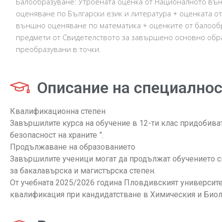
Балообразуване: Утроената оценка от Националното въ
оценяване по Български език и литература + оценката о
външно оценяване по математика + оценките от балоо
предмети от Свидетелството за завършено основно обр
преобразувани в точки.
Описание на специалнос
Квалификационна степен
Завършилите курса на обучение в 12-ти клас придобива
безопасност на храните ”.
Продължаване на образованието
Завършилите ученици могат да продължат обучението си
за бакалавърска и магистърска степен.
От учебната 2025/2026 година Пловдивският университ
квалификация при кандидатстване в Химическия и Биол