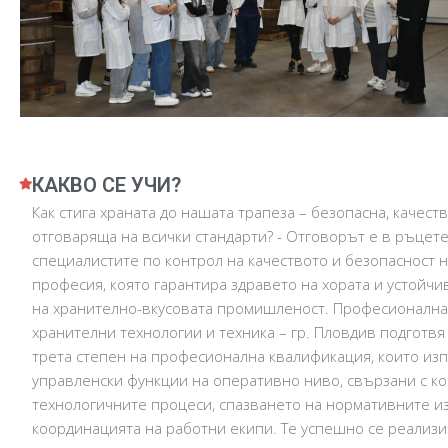
КАКВО СЕ УЧИ?
Как стига храната до нашата трапеза – безопасна, качест
отговаряща на всички стандарти? - Отговорът е в ръцете
специалистите по контрол на качеството и безопасност н
професия, която гарантира здравето на хората и устойчи
на хранително-вкусовата промишленост. Професионална
хранителни технологии и техника – гр. Пловдив подготвя
трета степен на професионална квалификация, които из
управленски функции на оперативно ниво, свързани с ко
технологичните процеси, спазването на нормативните и
координацията на работни екипи. Те успешно се реализир