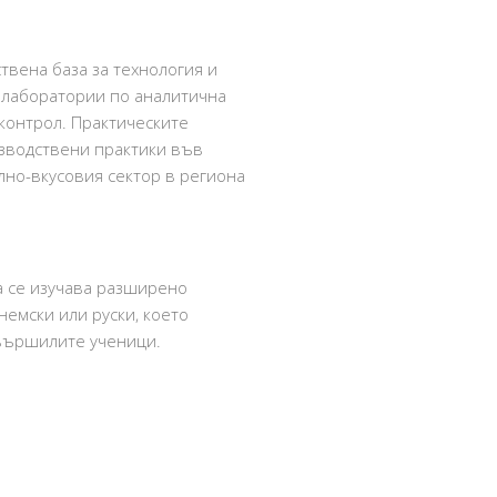
твена база за технология и
 лаборатории по аналитична
контрол. Практическите
изводствени практики във
но-вкусовия сектор в региона
а се изучава разширено
 немски или руски, което
вършилите ученици.