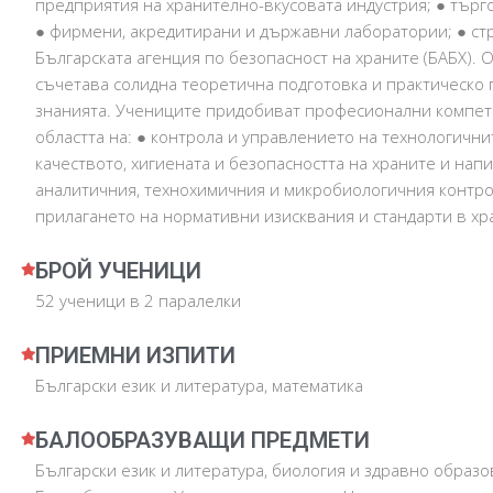
предприятия на хранително-вкусовата индустрия; ● търг
● фирмени, акредитирани и държавни лаборатории; ● стр
Българската агенция по безопасност на храните (БАБХ). 
съчетава солидна теоретична подготовка и практическо 
знанията. Учениците придобиват професионални компет
областта на: ● контрола и управлението на технологични
качеството, хигиената и безопасността на храните и напи
аналитичния, технохимичния и микробиологичния контро
прилагането на нормативни изисквания и стандарти в хр
БРОЙ УЧЕНИЦИ
52 ученици в 2 паралелки
ПРИЕМНИ ИЗПИТИ
Български език и литература, математика
БАЛООБРАЗУВАЩИ ПРЕДМЕТИ
Български език и литература, биология и здравно образ