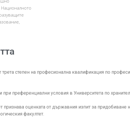
ншно
т Националното
бразуващите
азование,
тта
т трета степен на професионална квалификация по професи
 при преференциални условия в Университета по хранител
ет признава оценката от държавния изпит за придобиване 
огическия факултет.