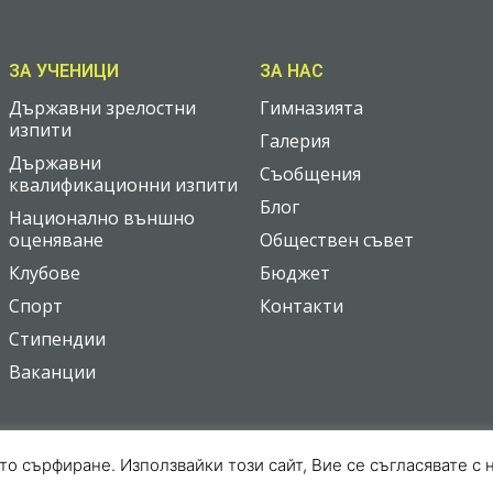
ЗА УЧЕНИЦИ
ЗА НАС
Държавни зрелостни
Гимназията
изпити
Галерия
Държавни
Съобщения
квалификационни изпити
Блог
Национално външно
оценяване
Обществен съвет
Клубове
Бюджет
Спорт
Контакти
Стипендии
Ваканции
то сърфиране. Използвайки този сайт, Вие се съгласявате с