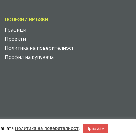
ПОЛЕЗНИ ВРЪЗКИ
Графици
Проекти
Политика на поверителност
Профил на купувача
 нашата
Политика на поверителност
.
Приемам
Web Design by
Web Grow Studio