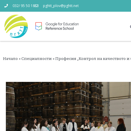
032/ 95 50 18
pghtt_plov@pghtt.net
Начало
»
Специалности
»
Професия „Контрол на качеството и 