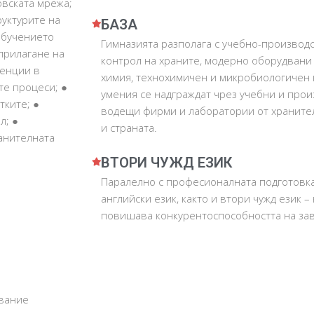
овската мрежа;
уктурите на
БАЗА
Обучението
Гимназията разполага с учебно-производс
прилагане на
контрол на храните, модерно оборудвани
енции в
химия, технохимичен и микробиологичен 
те процеси; ●
умения се надграждат чрез учебни и про
тките; ●
водещи фирми и лаборатории от хранител
л; ●
и страната.
анителната
ВТОРИ ЧУЖД ЕЗИК
Паралелно с професионалната подготовк
английски език, както и втори чужд език –
повишава конкурентоспособността на за
ование