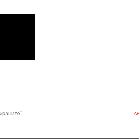
 храните“
А