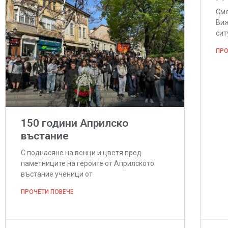
Сме
Виж
сит
ПРО
150 години Априлско
въстание
С поднасяне на венци и цветя пред
паметниците на героите от Априлското
въстание ученици от
ПРОЧЕТИ ПОВЕЧЕ