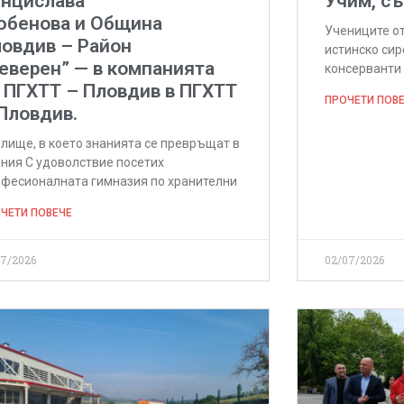
нцислава
Учим, съ
юбенова и Община
Учениците от
овдив – Район
истинско сир
еверен” — в компанията
консерванти 
 ПГХТТ – Пловдив в ПГХТТ
ПРОЧЕТИ ПОВ
 Пловдив.
лище, в което знанията се превръщат в
ния С удоволствие посетих
фесионалната гимназия по хранителни
ЧЕТИ ПОВЕЧЕ
07/2026
02/07/2026