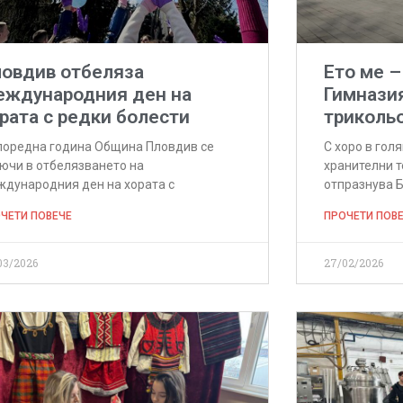
овдив отбеляза
Ето ме –
еждународния ден на
Гимназия
рата с редки болести
трикольо
поредна година Община Пловдив се
С хоро в гол
ючи в отбелязването на
хранителни т
дународния ден на хората с
отпразнува Б
ЧЕТИ ПОВЕЧЕ
ПРОЧЕТИ ПОВ
03/2026
27/02/2026