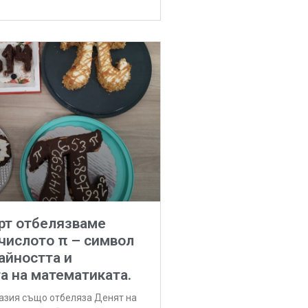
рт отбелязваме
числото π – символ
айността и
а на математиката.
азия също отбеляза Денят на