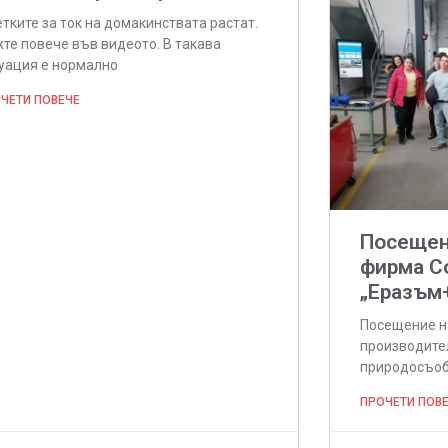
тките за ток на домакинствата растат.
те повече във видеото. В такава
уация е нормално
ЧЕТИ ПОВЕЧЕ
Посещени
фирма C
„Еразъм
Посещение на
производител
природосъоб
ПРОЧЕТИ ПОВ