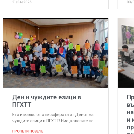
21/04/2026
03/
Ден н чуждите езици в
Пр
ПГХТТ
въ
на
Ето и малко от атмосферата от Денят на
и 
чуждите езици в ПГХТТ! Ние ,колегите по
пр
ПРОЧЕТИ ПОВЕЧЕ