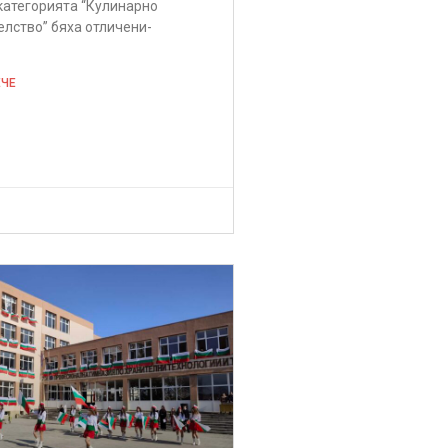
 категорията “Кулинарно
лство” бяха отличени-
ЕЧЕ