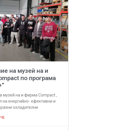
е на музей на и
ompact по програма
+“
 музей на и фирма Compact ,
 на енергийно- ефективни и
разни охладителни
ЕЧЕ