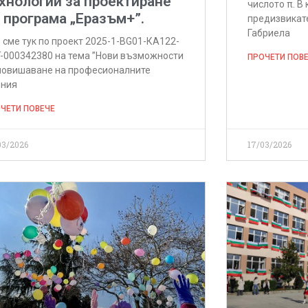
хнологии за проектиране”
числото π. В
 програма „Еразъм+”.
предизвикате
Габриела
 сме тук по проект 2025-1-BG01-КА122-
-000342380 на тема ”Нови възможности
ПРОЧЕТИ ПОВ
повишаване на професионалните
ения
ЧЕТИ ПОВЕЧЕ
03/2026
17/03/2026