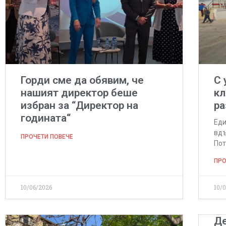
Горди сме да обявим, че
С 
нашият директор беше
кл
избран за “Директор на
ра
годината“
Еди
вдъ
ПРОЧЕТИ ПОВЕЧЕ
Пот
ПРО
10/06/2026
10/
Де