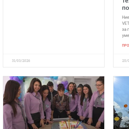
те
по
Ние
VET
за 
ум
ПРО
31/03/2026
25/