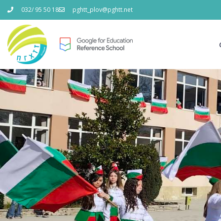
032/ 95 50 18
pghtt_plov@pghtt.net