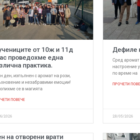
учениците от 10ж и 11д
Дефиле 
ас проведохме една
Сред аромат 
злична практика.
настроение 
по време на
н ден, изпълнен с аромат на рози,
хновение и незабравими емоции!
ПРОЧЕТИ ПОВ
опихме се в магията
ЧЕТИ ПОВЕЧЕ
06/2026
28/05/2026
н на отворени врати