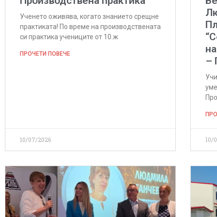
Производствена практика
Ве
Л
Ученето оживява, когато знанието срещне
Пл
практиката! По време на производствената
“С
си практика учениците от 10.ж
на
ПРОЧЕТИ ПОВЕЧЕ
–
Учи
уме
Про
ПРО
10/07/2026
10/