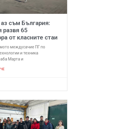
 аз съм България:
 развя 65
ра от класните стаи
ямото междусачие ПГ по
ехнологии и техника
аба Марта и
ЕЧЕ