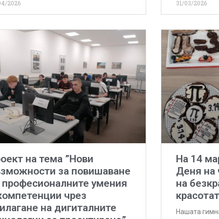
04/2026
31/03/2026
оект на тема ”Нови
На 14 ма
зможности за повишаване
Деня на 
 професионалните умения
на безкр
компетенции чрез
красотат
илагане на дигиталните
Нашата гимн