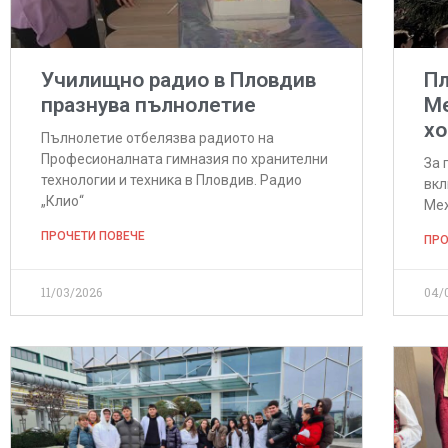
Училищно радио в Пловдив
Пл
празнува пълнолетие
М
хо
Пълнолетие отбелязва радиото на
Професионалната гимназия по хранителни
За 
технологии и техника в Пловдив. Радио
вкл
„Клио“
Меж
ПРОЧЕТИ ПОВЕЧЕ
ПРО
11/03/2026
04/